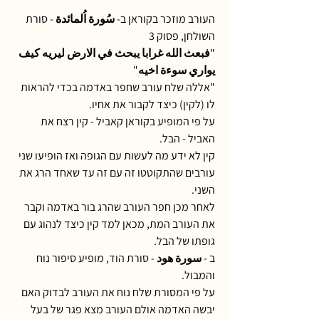
העורב מוזכר בקוראן ב- سُورة اُلمائدة - סורת 
השולחן, פסוק 3
"فبعث الله غرابا يبحث في الارض ليريه كيف 
يواري سوءة اخيه"
"אללה שלח עורב שחפר באדמה בכדי להראות 
לו (לקין) כיצד לקבור את אחיו.
על פי המופיע בקוראן קאביל - קין רצח את 
האביל - הבל. 
קין לא ידע מה לעשות עם הגופה ואז הופיעו שני 
עורבים שהתקוטטו זה עם זה עד שאחד הרג את 
השני.
לאחר מכן חפר העורב שהרג בור באדמה וקבר 
את העורב המת, מכאן למד קין כיצד לנהוג עם 
גופתו של הבל.
ב - سورة هود - סורת הוד, מופיע סיפור נוח 
והמבול. 
על פי המסורת שלח נוח את העורב לבדוק האם 
יבשה האדמה אולם העורב מצא פגר של בעל 