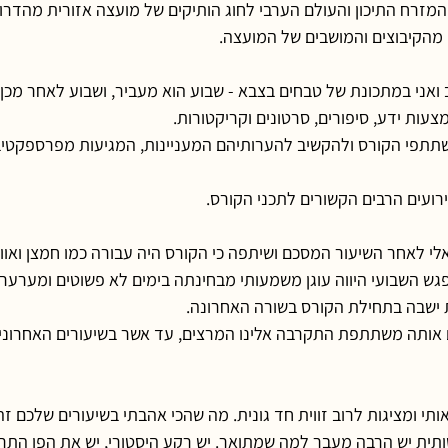
מזרח התיכון והעולם הערבי לחוג הותיקים של מועצה אזורית מהדרו
ואני במתכונת של טבחים בצבא - שבוע הוא מעביר, ושבוע לאחר מכן א
צעות ידע, סיפורים, סרטונים וקריקטורות.
תפי הקורס ולהקשיב להערותיהם המעניינות, המגיעות מפרספקטיבה
רועים הרבים הקשורים לתכני הקורס.
לאחר השיעור המסכם ושיתפה כי הקורס היה עבורה כמו חמצן ואוויר
ש השבועי היווה עוגן משמעותי מבחינתה בימים לא פשוטים ומערערי
 ישבה בתחילת הקורס בשורה האחרונה.
אותה משתתפת התקרבה אלינו המרצים, עד אשר בשיעורים האחרונים
י ומציגות לרוב זווית חד גונית. מה שהכי אהבתי בשיעורים שלכם ז
ית יש הרבה מעבר למה שמתואר. יש רקע היסטורי, יש את הפן התרבו